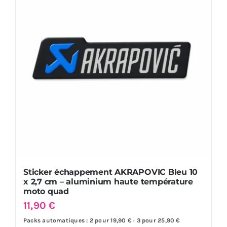
4,5
cm
-
aluminium
haute
température
moto
Sticker échappement AKRAPOVIC Bleu 10
x 2,7 cm – aluminium haute température
moto quad
11,90
€
Packs automatiques : 2 pour 19,90 € · 3 pour 25,90 €