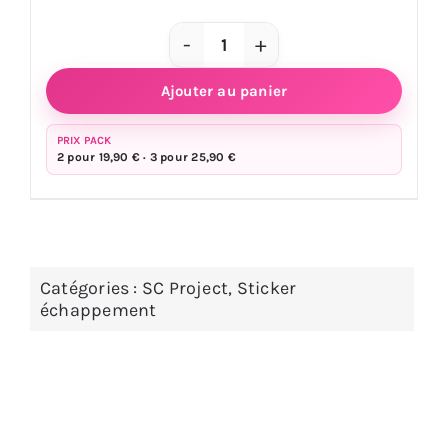
quantité
de
Ajouter au panier
Sticker
échappement
PRIX PACK
2 pour 19,90 € · 3 pour 25,90 €
AKRAPOVIC
Bleu
10
x
2,7
Catégories :
SC Project
,
Sticker
échappement
cm
-
aluminium
haute
température