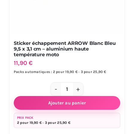
Sticker échappement ARROW Blanc Bleu
9,5 x 3,1 cm – aluminium haute
température moto
11,90
€
Packs automatiques : 2 pour 19,90 € · 3 pour 25,90 €
quantité
de
Ajouter au panier
Sticker
échappement
PRIX PACK
2 pour 19,90 € · 3 pour 25,90 €
ARROW