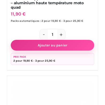
– aluminium haute température moto
quad
11,90
€
Packs automatiques : 2 pour 19,90 € · 3 pour 25,90 €
quantité
de
Ajouter au panier
Sticker
échappement
PRIX PACK
2 pour 19,90 € · 3 pour 25,90 €
AKRAPOVIC
6
x
5
cm
-
aluminium