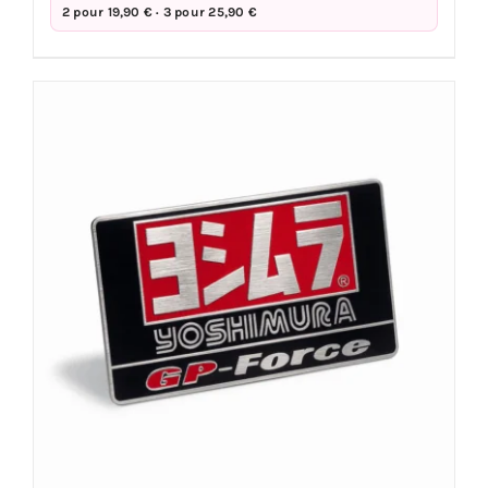
2 pour 19,90 € · 3 pour 25,90 €
YOSHIMURA
14
x
4
cm
-
aluminium
haute
température
moto
quad