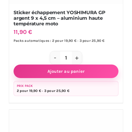
Sticker échappement YOSHIMURA GP
argent 9 x 4,5 cm – aluminium haute
température moto
11,90
€
Packs automatiques : 2 pour 19,90 € · 3 pour 25,90 €
quantité
de
Ajouter au panier
Sticker
échappement
PRIX PACK
2 pour 19,90 € · 3 pour 25,90 €
YOSHIMURA
GP
argent
9
x