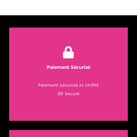
moto
quad
Paiement Sécurisé
Paiement sécurisé et chiffré
3D Secure