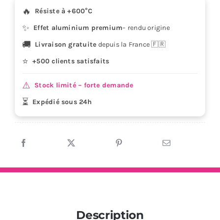
x
🔥
Résiste à +600°C
6
✨
cm
Effet aluminium premium
– rendu origine
-
🚚
Livraison gratuite
depuis la France 🇫🇷
aluminium
⭐
+500 clients satisfaits
haute
température
⚠️
Stock limité – forte demande
moto
⏳
Expédié sous 24h
quad
Description