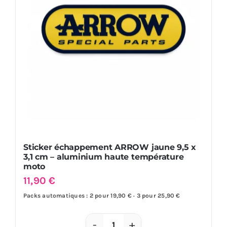
haute
température
moto
quad
Sticker échappement ARROW jaune 9,5 x
3,1 cm – aluminium haute température
moto
11,90
€
Packs automatiques : 2 pour 19,90 € · 3 pour 25,90 €