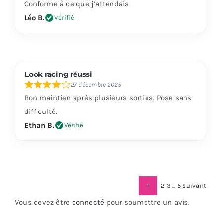
Conforme à ce que j’attendais.
Léo B.
Vérifié
Look racing réussi
27 décembre 2025
Bon maintien après plusieurs sorties. Pose sans
difficulté.
Ethan B.
Vérifié
Navigation
Page
Page
Page
1
2
3
...
5
Suivant
Page
Site
Vous devez être
connecté
pour soumettre un avis.
Reviews