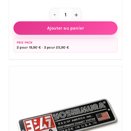
quantité
de
Ajouter au panier
Sticker
échappement
PRIX PACK
2 pour 19,90 € · 3 pour 25,90 €
YOSHIMURA
10,5
x
5,5
cm
-
aluminium
haute
température
moto