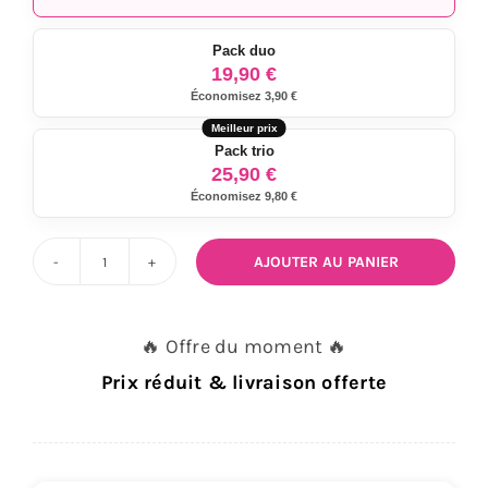
Pack duo
19,90 €
Économisez 3,90 €
Pack trio
25,90 €
Économisez 9,80 €
AJOUTER AU PANIER
quantité
de
Sticker
🔥 Offre du moment 🔥
échappement
Prix réduit & livraison offerte
SC
PROJECT
9,5