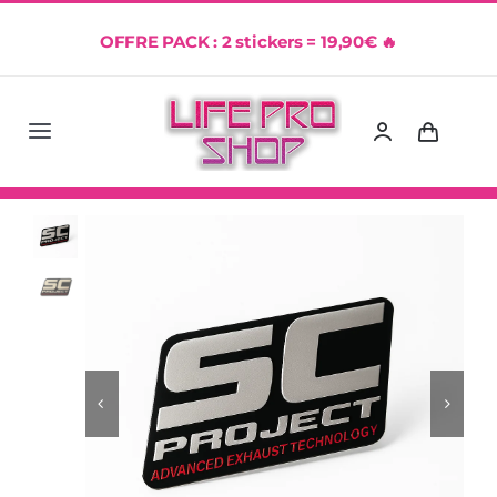
Passer
OFFRE PACK : 2 stickers = 19,90€ 🔥
au
contenu
Navigation
Accueil
Sticker échappement
Porte-clés
Template Kit Déco
Achetez !