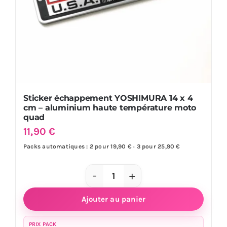
quad
Sticker échappement YOSHIMURA 14 x 4
cm – aluminium haute température moto
quad
11,90
€
Packs automatiques : 2 pour 19,90 € · 3 pour 25,90 €
quantité
de
Ajouter au panier
Sticker
échappement
PRIX PACK