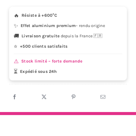
x
9
🔥
Résiste à +600°C
cm
✨
-
Effet aluminium premium
– rendu origine
aluminium
🚚
Livraison gratuite
depuis la France 🇫🇷
haute
⭐
+500 clients satisfaits
température
moto
⚠️
Stock limité – forte demande
quad
⏳
Expédié sous 24h