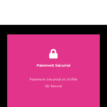
température
moto
quad
Paiement Sécurisé
Paiement sécurisé et chiffré
3D Secure