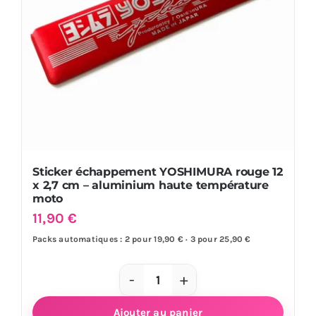
aluminium
haute
température
moto
Sticker échappement YOSHIMURA rouge 12
x 2,7 cm – aluminium haute température
moto
11,90
€
Packs automatiques : 2 pour 19,90 € · 3 pour 25,90 €
quantité
de
Ajouter au panier