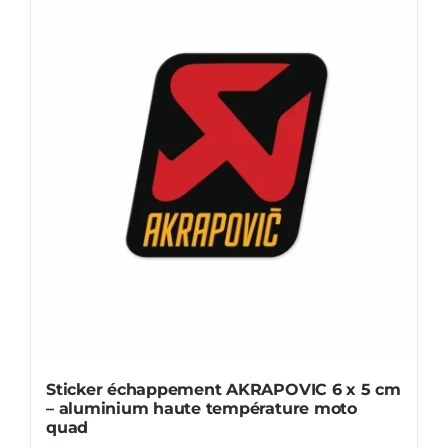
x
2,7
cm
-
aluminium
haute
température
moto
quad
Sticker échappement AKRAPOVIC 6 x 5 cm
– aluminium haute température moto
quad