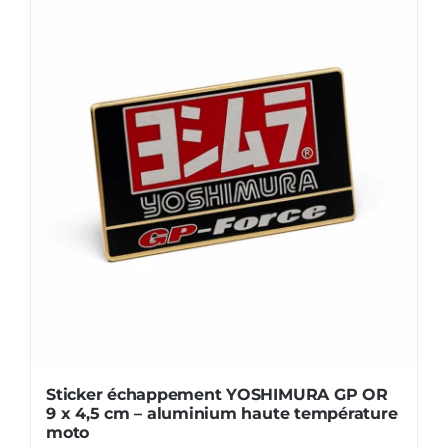
4
cm
-
aluminium
haute
température
moto
quad
Sticker échappement YOSHIMURA GP OR
9 x 4,5 cm – aluminium haute température
moto