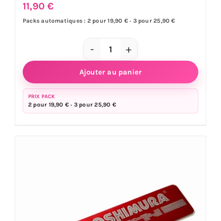
11,90
€
Packs automatiques : 2 pour 19,90 € · 3 pour 25,90 €
quantité
de
Ajouter au panier
Sticker
échappement
PRIX PACK
2 pour 19,90 € · 3 pour 25,90 €
YOSHIMURA
GP
OR
9
x
4,5
cm
-