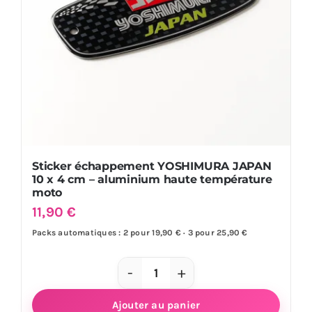
moto
quad
Sticker échappement YOSHIMURA JAPAN
10 x 4 cm – aluminium haute température
moto
11,90
€
Packs automatiques : 2 pour 19,90 € · 3 pour 25,90 €
quantité
de
Ajouter au panier