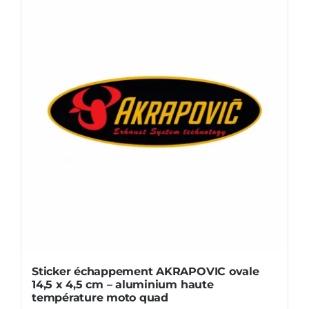
x
4,3
cm
-
aluminium
haute
température
moto
Sticker échappement AKRAPOVIC ovale
14,5 x 4,5 cm – aluminium haute
température moto quad