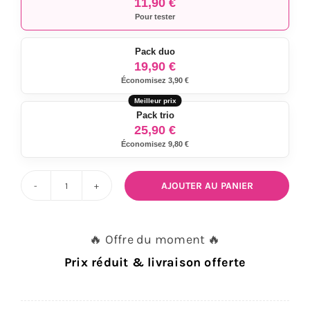
11,90 €
Pour tester
Pack duo
19,90 €
Économisez 3,90 €
Pack trio
25,90 €
Économisez 9,80 €
AJOUTER AU PANIER
quantité
de
Sticker
🔥 Offre du moment 🔥
échappement
Prix réduit & livraison offerte
TERMIGNONI
8,5