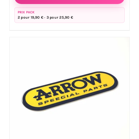
Sticker
échappement
PRIX PACK
2 pour 19,90 € · 3 pour 25,90 €
YOSHIMURA
JAPAN
10
x
4
cm
-
aluminium
haute
température
moto