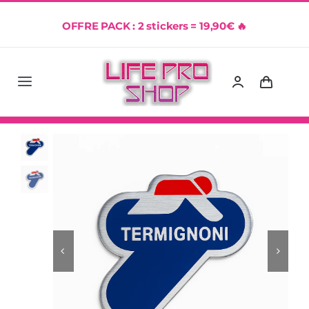
Passer
OFFRE PACK : 2 stickers = 19,90€ 🔥
au
contenu
Navigation
Accueil
Sticker échappement
Porte-clés
Template Kit Déco
Achetez !