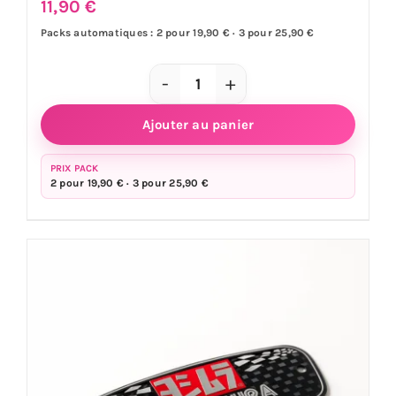
11,90
€
Packs automatiques : 2 pour 19,90 € · 3 pour 25,90 €
quantité
de
Ajouter au panier
Sticker
échappement
PRIX PACK
2 pour 19,90 € · 3 pour 25,90 €
AKRAPOVIC
6
x
5
cm
-
aluminium
haute
température