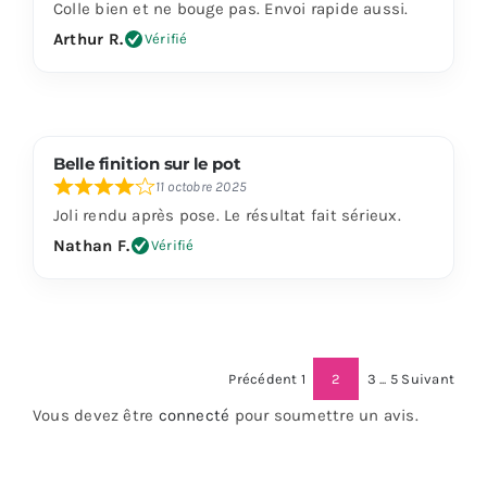
Colle bien et ne bouge pas. Envoi rapide aussi.
Arthur R.
Vérifié
Belle finition sur le pot
11 octobre 2025
Joli rendu après pose. Le résultat fait sérieux.
Nathan F.
Vérifié
Navigation
Page
Page
Page
Précédent
1
2
3
...
5
Suivant
Page
Site
Vous devez être
connecté
pour soumettre un avis.
Reviews