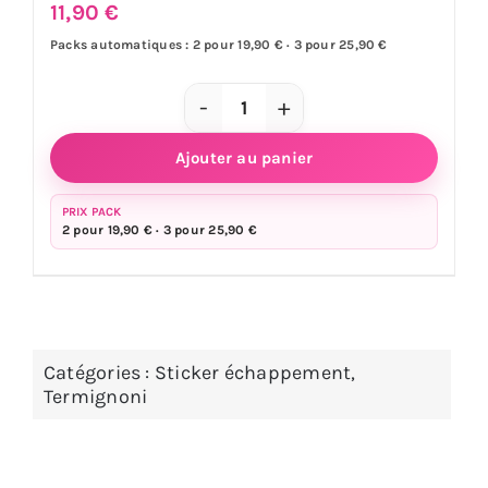
11,90
€
Packs automatiques : 2 pour 19,90 € · 3 pour 25,90 €
quantité
de
Ajouter au panier
Sticker
échappement
PRIX PACK
2 pour 19,90 € · 3 pour 25,90 €
AKRAPOVIC
ovale
14,5
x
4,5
Catégories :
Sticker échappement
,
Termignoni
cm
-
aluminium
haute