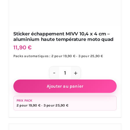
Sticker échappement MIVV 10,4 x 4 cm –
aluminium haute température moto quad
11,90
€
Packs automatiques : 2 pour 19,90 € · 3 pour 25,90 €
quantité
de
Ajouter au panier
Sticker
échappement
PRIX PACK
2 pour 19,90 € · 3 pour 25,90 €
MIVV
10,4
x