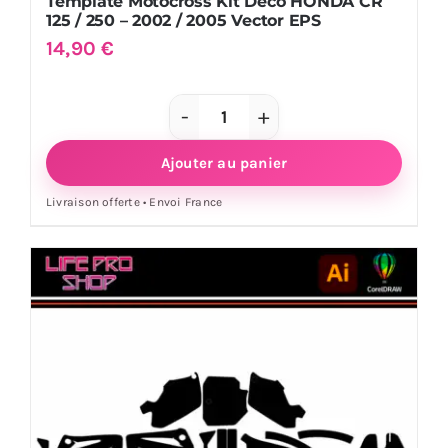
Template Motocross Kit Déco HONDA CR
125 / 250 – 2002 / 2005 Vector EPS
14,90
€
quantité
de
Ajouter au panier
Template
Livraison offerte • Envoi France
Motocross
Kit
Déco
HONDA
CR
125
/
250
-