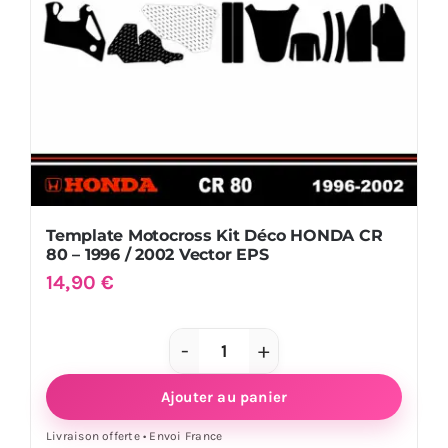
/
1999
Vector
EPS
Template Motocross Kit Déco HONDA CR
80 – 1996 / 2002 Vector EPS
14,90
€
quantité
de
Ajouter au panier
Template
Livraison offerte • Envoi France
Motocross