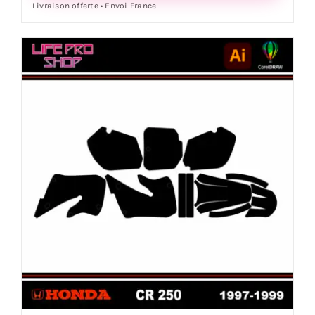
Livraison offerte • Envoi France
Motocross
Kit
Déco
HONDA
CR
125
-
1998
/
1999
&
CR
250
-
1997
/