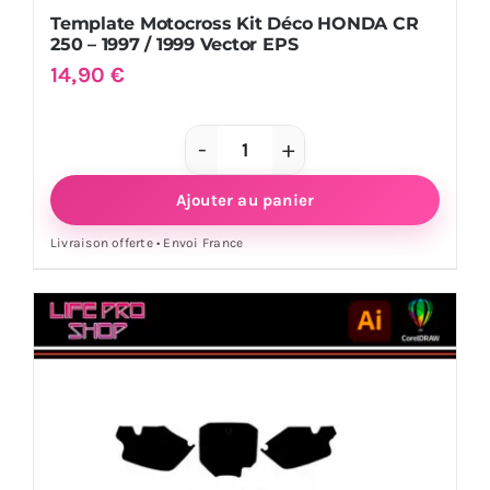
1999
Template Motocross Kit Déco HONDA CR
250 – 1997 / 1999 Vector EPS
Vector
14,90
€
EPS
quantité
de
Ajouter au panier
Template
Livraison offerte • Envoi France
Motocross
Kit
Déco
HONDA
CR
250
-
1997