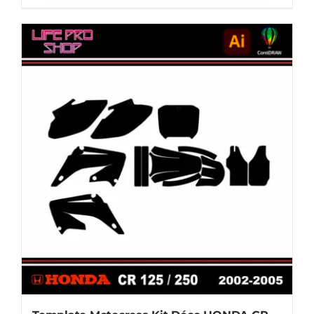
Kit
Déco
HONDA
CR
80
-
1996
/
2002
Vector
EPS