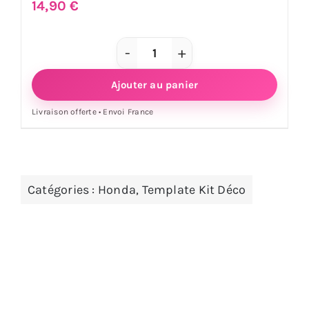
14,90
€
quantité
de
Ajouter au panier
Template
Livraison offerte • Envoi France
Motocross
Kit
Déco
HONDA
Catégories :
Honda
,
Template Kit Déco
CR
125
/
250
-
1993