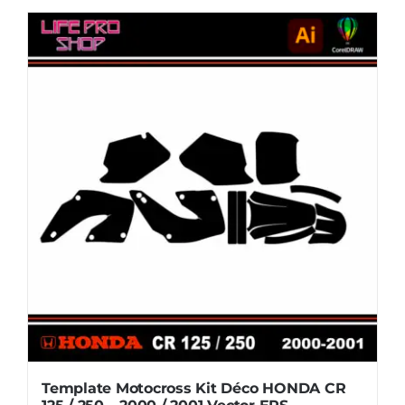
Kit
Déco
HONDA
CR
85
-
2003
/
2012
Vector
EPS
Template Motocross Kit Déco HONDA CR