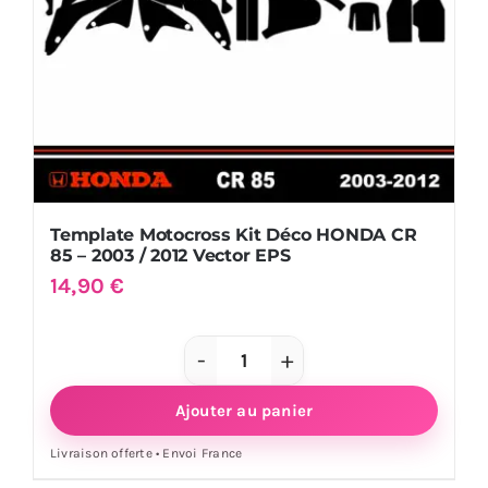
2002
/
2005
Vector
EPS
Template Motocross Kit Déco HONDA CR
85 – 2003 / 2012 Vector EPS
14,90
€
quantité
de
Ajouter au panier
Template
Livraison offerte • Envoi France
Motocross