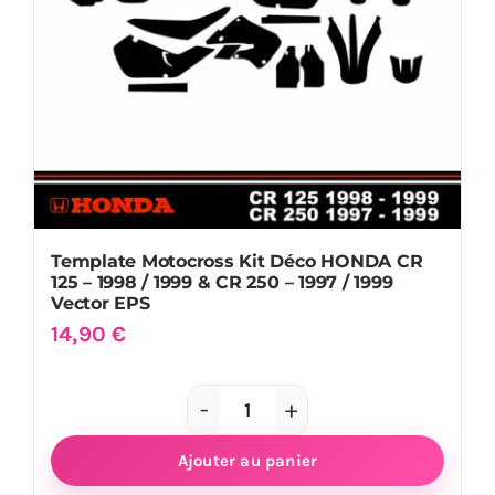
Template Motocross Kit Déco HONDA CR
125 – 1998 / 1999 & CR 250 – 1997 / 1999
Vector EPS
14,90
€
quantité
de
Ajouter au panier
Template