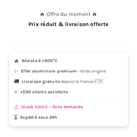
de
Template
🔥 Offre du moment 🔥
Motocross
Prix réduit & livraison offerte
Kit
Déco
HONDA
CR
🔥
Résiste à +600°C
500
✨
-
Effet aluminium premium
– rendu origine
1991
🚚
Livraison gratuite
depuis la France 🇫🇷
/
⭐
+500 clients satisfaits
2001
Vector
⚠️
Stock limité – forte demande
EPS
⏳
Expédié sous 24h