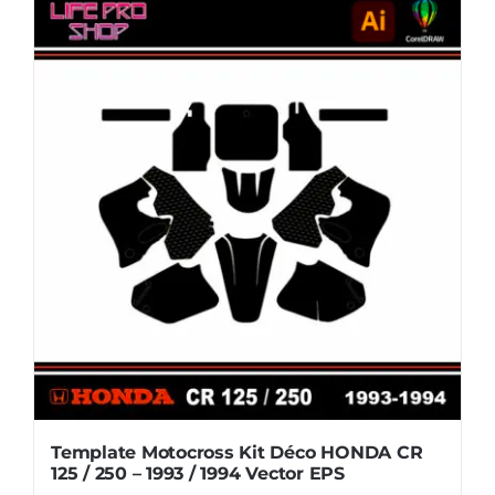
Déco
HONDA
CR
125
/
250
-
2006
/
2012
Vector
EPS
Template Motocross Kit Déco HONDA CR
125 / 250 – 1993 / 1994 Vector EPS