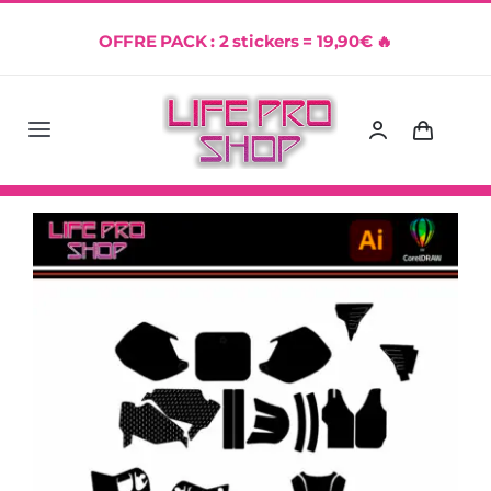
Passer
OFFRE PACK : 2 stickers = 19,90€ 🔥
au
contenu
Navigation
Accueil
Sticker échappement
Porte-clés
Template Kit Déco
Achetez !