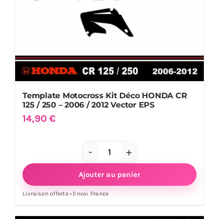
/
2001
Vector
EPS
Template Motocross Kit Déco HONDA CR
125 / 250 – 2006 / 2012 Vector EPS
14,90
€
quantité
de
Ajouter au panier
Template
Livraison offerte • Envoi France
Motocross
Kit