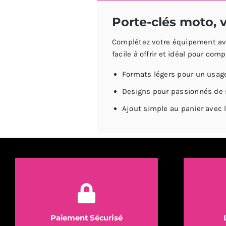
Bateau
Ba
Porte-clés moto, 
-
-
Marc
Mo
Complétez votre équipement avec
Marquez
En
facile à offrir et idéal pour co
Formats légers pour un usag
Designs pour passionnés de
Ajout simple au panier avec l
Paiement Sécurisé