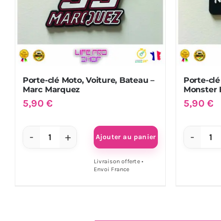
Porte-clé Moto, Voiture, Bateau –
Porte-clé
Marc Marquez
Monster 
5,90
€
5,90
€
Ajouter au panier
quantité
qu
de
de
Livraison offerte •
Envoi France
Porte-
Por
clé
clé
Moto,
Mo
Voiture,
Voi