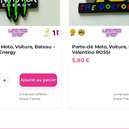
 Moto, Voiture, Bateau –
Porte-clé Moto, Voiture,
Energy
Valentino ROSSI
5,90
€
Ajouter au panier
antité
Livraison offerte •
Livraison 
Envoi France
Envoi Fr
te-
to,
ture,