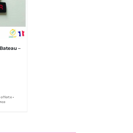
 Bateau –
offerte •
ance