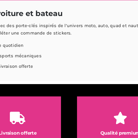
teau
voiture et bateau
nster
 des porte-clés inspirés de l’univers moto, auto, quad et nauti
ergy
mpléter une commande de stickers.
e quotidien
 sports mécaniques
ivraison offerte
Livraison offerte
Qualité premiu