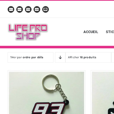
Passer
au
contenu
ACCUEIL
STI
Trier par
ordre par défaut
Afficher
16 produits