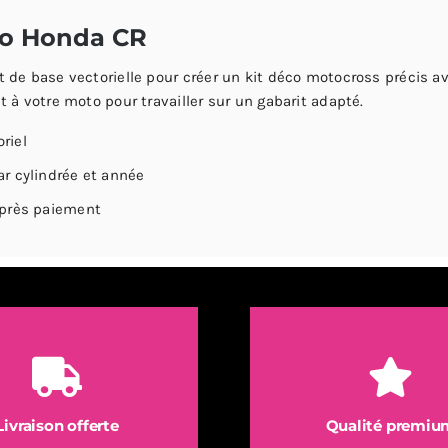
NDA
co Honda CR
de base vectorielle pour créer un kit déco motocross précis av
 à votre moto pour travailler sur un gabarit adapté.
03
oriel
12
r cylindrée et année
tor
après paiement
S
Livraison offerte
Qualité premiu