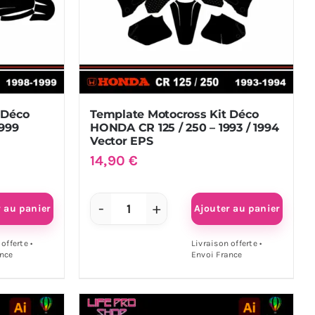
 Déco
Template Motocross Kit Déco
1999
HONDA CR 125 / 250 – 1993 / 1994
Vector EPS
14,90
€
r au panier
Ajouter au panier
quantité
de
offerte •
Livraison offerte •
ance
Envoi France
Template
Motocross
Kit