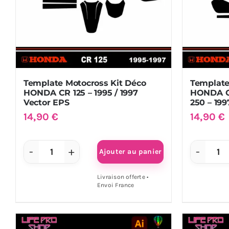
Template Motocross Kit Déco
Template
HONDA CR 125 – 1995 / 1997
HONDA CR
Vector EPS
250 – 199
14,90
€
14,90
€
Ajouter au panier
quantité
qu
de
de
Livraison offerte •
Envoi France
Template
Te
Motocross
Mo
Kit
Kit