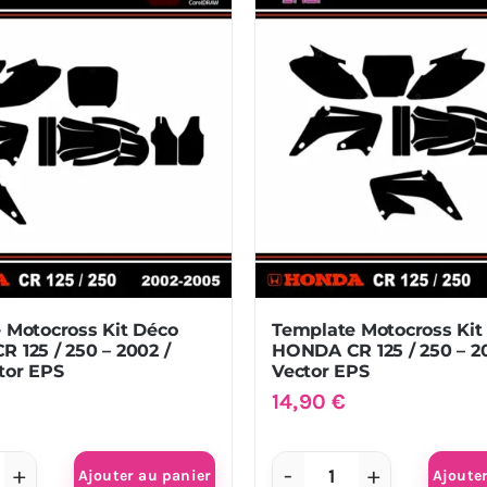
co
Déco
NDA
HONDA
CR
5
125
-
98
1998
/
99
1999
Vector
EPS
0
 Motocross Kit Déco
Template Motocross Kit
 125 / 250 – 2002 /
HONDA CR 125 / 250 – 20
97
tor EPS
Vector EPS
14,90
€
99
tor
Ajouter au panier
Ajoute