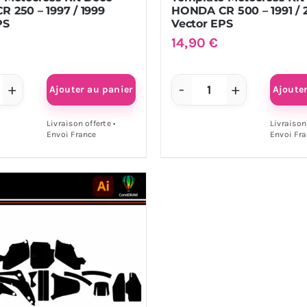
S
EPS
 250 – 1997 / 1999
HONDA CR 500 – 1991 / 
PS
Vector EPS
14,90
€
Ajouter au panier
Ajoute
antité
quantité
de
Livraison offerte •
Livraison 
Envoi France
Envoi Fr
mplate
Template
tocross
Motocross
Kit
co
Déco
NDA
HONDA
CR
0
500
-
97
1991