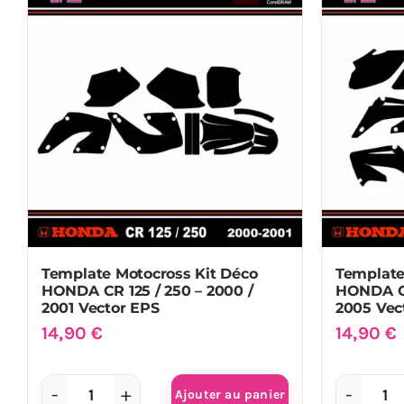
Déco
Dé
HONDA
HO
CR
CR
125
12
-
-
1995
19
/
/
1997
19
Vector
&
EPS
CR
25
Template Motocross Kit Déco
Template
-
HONDA CR 125 / 250 – 2000 /
HONDA CR
19
2001 Vector EPS
2005 Vec
/
14,90
€
14,90
€
19
Vec
Ajouter au panier