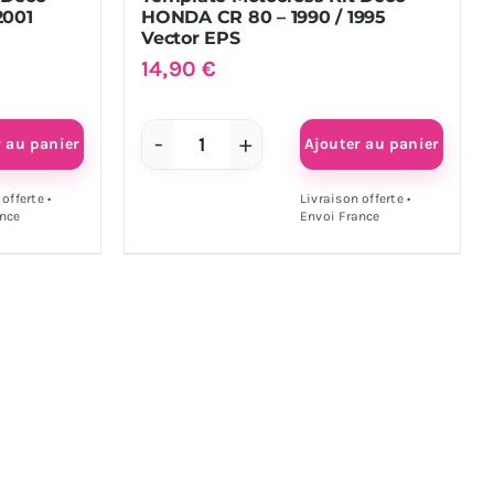
2001
HONDA CR 80 – 1990 / 1995
Vector EPS
14,90
€
r au panier
Ajouter au panier
quantité
de
offerte •
Livraison offerte •
ance
Envoi France
Template
Motocross
Kit
Déco
HONDA
CR
80
-
1990