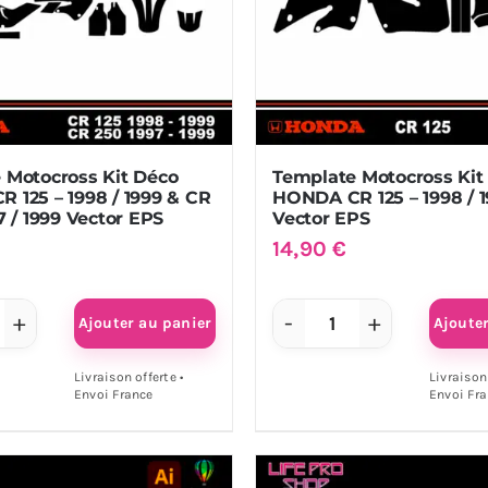
 Motocross Kit Déco
Template Motocross Kit
 125 – 1998 / 1999 & CR
HONDA CR 125 – 1998 / 
7 / 1999 Vector EPS
Vector EPS
14,90
€
Ajouter au panier
Ajoute
antité
quantité
de
Livraison offerte •
Livraison 
Envoi France
Envoi Fr
mplate
Template
tocross
Motocross
Kit