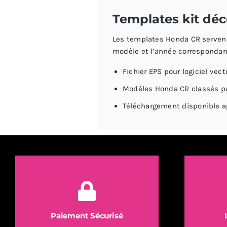
HONDA
HO
Templates kit dé
CR
CR
80
85
Les templates Honda CR servent 
-
-
modèle et l’année correspondant
1996
20
Fichier EPS pour logiciel vect
/
/
2002
20
Modèles Honda CR classés pa
Vector
Vec
Téléchargement disponible 
EPS
EP
Paiement Sécurisé