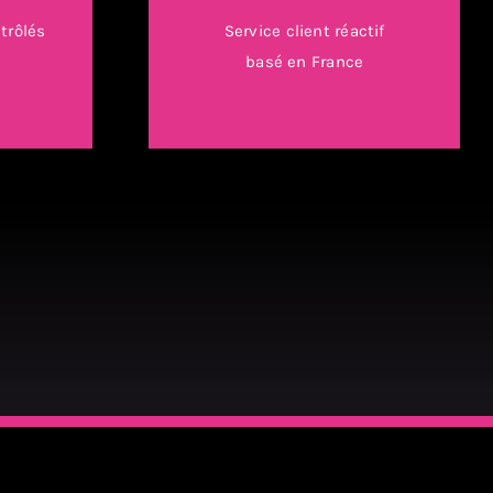
trôlés
Service client réactif
é
basé en France