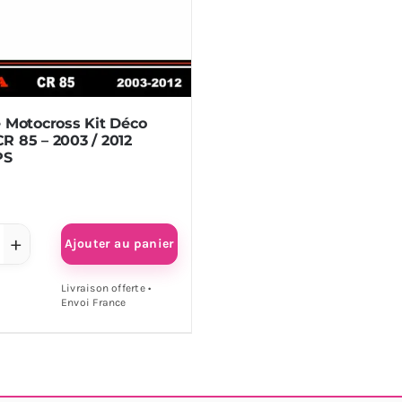
/
99
2001
tor
Vector
S
EPS
 Motocross Kit Déco
 85 – 2003 / 2012
PS
Ajouter au panier
antité
Livraison offerte •
Envoi France
mplate
tocross
co