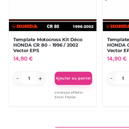
/
/
1996
19
Vector
Vec
EPS
EP
Template Motocross Kit Déco
Template
HONDA CR 80 – 1996 / 2002
HONDA CR
Vector EPS
Vector E
14,90
€
14,90
€
Ajouter au panier
quantité
qu
de
de
Livraison offerte •
Envoi France
Template
Te
Motocross
Mo
Kit
Kit
Déco
Dé