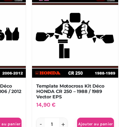
Déco
HONDA
CR
125
/
250
-
1993
/
1994
Vector
 Déco
Template Motocross Kit Déco
EPS
06 / 2012
HONDA CR 250 – 1988 / 1989
Vector EPS
14,90
€
r au panier
Ajouter au panier