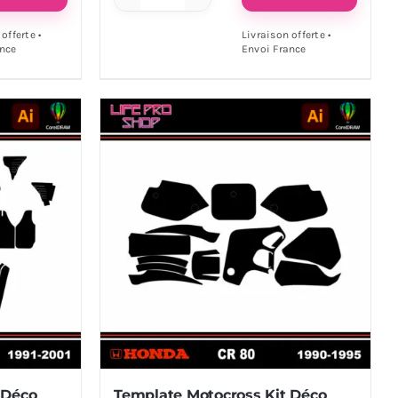
quantité
de
offerte •
Livraison offerte •
ance
Envoi France
Template
Motocross
Kit
Déco
HONDA
CR
250
-
1988
/
1989
Vector
EPS
 Déco
Template Motocross Kit Déco